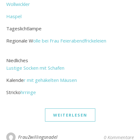
Wollwickler
Haspel
Tageslichtlampe
Regionale W
olle bei Frau Feierabendfrickeleien
Niedliches
Lustige Socken mit Schafen
Kalende
r mit gehäkelten Mäusen
Stricko
hrringe
WEITERLESEN
FrauZwillingsnadel
0 Kommentare