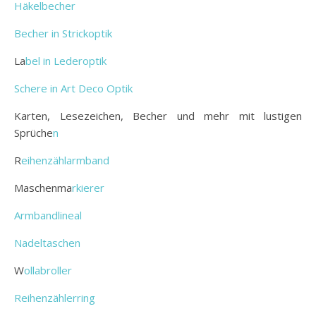
Häkelbecher
Becher in Strickoptik
La
bel in Lederoptik
Schere in Art Deco Optik
Karten, Lesezeichen, Becher und mehr mit lustigen
Sprüche
n
R
eihenzählarmband
Maschenma
rkierer
Armbandlineal
Nadeltaschen
W
ollabroller
Reihenzählerring