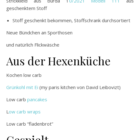
Strickkleid aus burda 1
0/2021 Modell 111
aus
geschenktem Stoff
Stoff geschenkt bekommen, Stoffschrank durchsortiert
Neue Bündchen an Sporthosen
und natürlich Flickwäsche
Aus der Hexenküche
Kochen low carb
Grünkohl mit Ei
(my paris kitchen von David Leibovizt)
Low carb
pancakes
L
ow carb wraps
Low carb “fladenbrot”
Gespielt