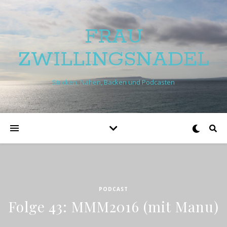
FRAU
ZWILLINGSNADEL
Stricken, Nähen, Backen und Podcasten
PODCAST
Folge 43: MMM2016 (mit Manu)